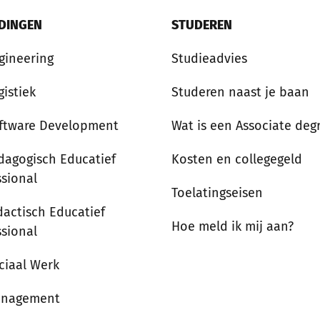
IDINGEN
STUDEREN
gineering
Studieadvies
gistiek
Studeren naast je baan
ftware Development
Wat is een Associate deg
dagogisch Educatief
Kosten en collegegeld
ssional
Toelatingseisen
dactisch Educatief
Hoe meld ik mij aan?
ssional
ciaal Werk
anagement