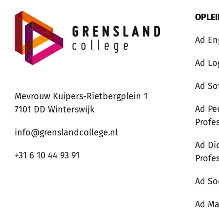
OPLE
Ad En
Ad Lo
Ad So
Mevrouw Kuipers-Rietbergplein 1
Ad Pe
7101 DD Winterswijk
Profe
info@grenslandcollege.nl
Ad Di
+31 6 10 44 93 91
Profe
Ad So
Ad M