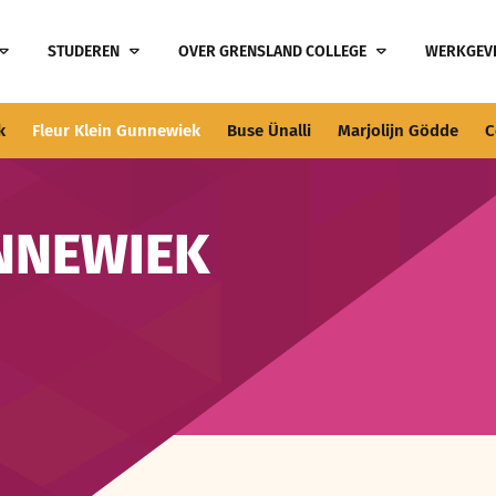
STUDEREN
OVER GRENSLAND COLLEGE
WERKGEV
k
Fleur Klein Gunnewiek
Buse Ünalli
Marjolijn Gödde
C
UNNEWIEK