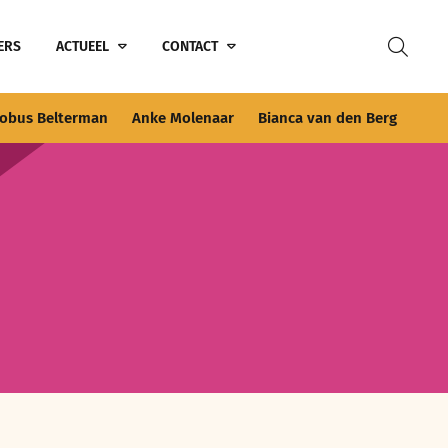
ERS
ACTUEEL
CONTACT
obus Belterman
Anke Molenaar
Bianca van den Berg