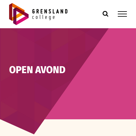
Ga
naar
inhoud
OPEN AVOND