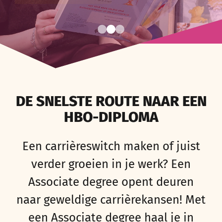
DE SNELSTE ROUTE NAAR EEN
HBO-DIPLOMA
Een
carrièreswitch maken of juist
verder groeien in je werk?
Een
Associate
degree
opent deuren
naar
geweldige
carrière
kansen
!
Met
een
Associate
degree
haal
je
in