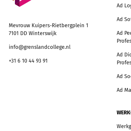
Ad Lo
Ad So
Mevrouw Kuipers-Rietbergplein 1
Ad Pe
7101 DD Winterswijk
Profe
info@grenslandcollege.nl
Ad Di
+31 6 10 44 93 91
Profe
Ad So
Ad M
WERK
Werkg