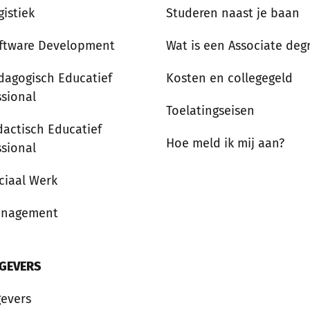
gistiek
Studeren naast je baan
ftware Development
Wat is een Associate deg
dagogisch Educatief
Kosten en collegegeld
ssional
Toelatingseisen
dactisch Educatief
Hoe meld ik mij aan?
ssional
ciaal Werk
anagement
GEVERS
evers