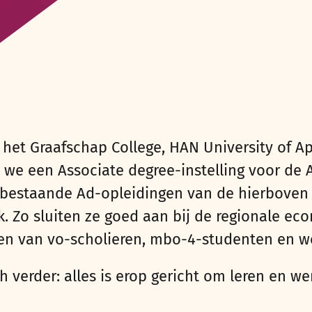
an het Graafschap College, HAN University of 
n
w
e
een
A
ssociate
degree
-instelling voor de
n bestaande Ad-opleidingen van de hierbov
k
.
Zo sluiten ze goed aan bij de regionale ec
en van vo-scholieren,
mbo
-4-studenten en w
h verder: alles is erop gericht om leren en w