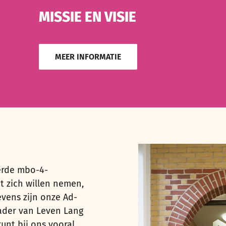
MISSIE EN VISIE
MEER INFORMATIE
erde mbo-4-
t zich wil
len
nemen
,
Tevens zijn onze Ad-
ader van Leven Lang
kunt bij ons vooral