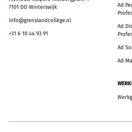
Ad Pe
7101 DD Winterswijk
Profe
info@grenslandcollege.nl
Ad Di
+31 6 10 44 93 91
Profe
Ad So
Ad M
WERK
Werkg