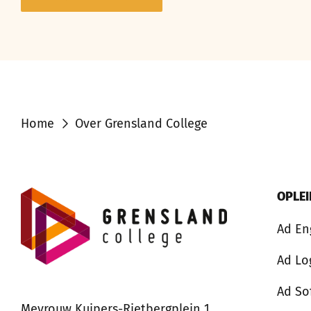
Home
Over Grensland College
OPLE
Ad En
Ad Lo
Ad So
Mevrouw Kuipers-Rietbergplein 1