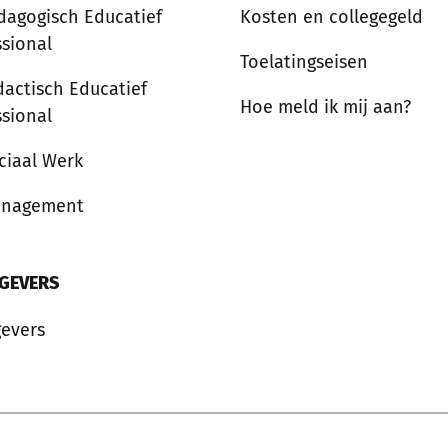
dagogisch Educatief
Kosten en collegegeld
ssional
Toelatingseisen
dactisch Educatief
Hoe meld ik mij aan?
ssional
ciaal Werk
anagement
GEVERS
evers