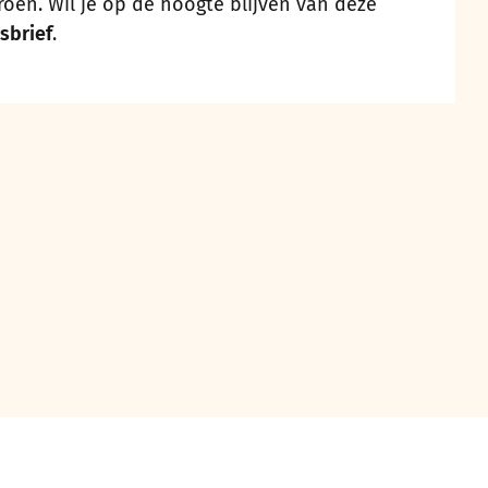
groen. Wil je op de hoogte blijven van deze
sbrief
.