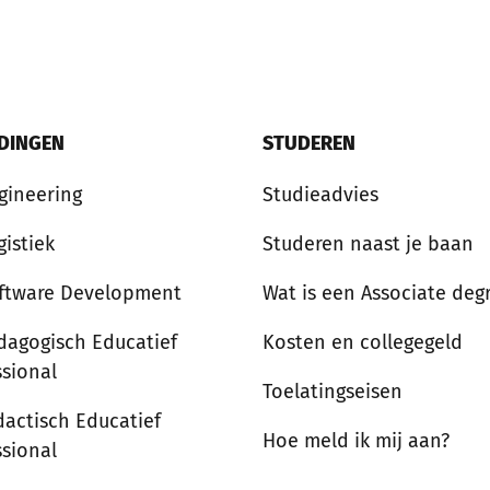
IDINGEN
STUDEREN
gineering
Studieadvies
gistiek
Studeren naast je baan
ftware Development
Wat is een Associate deg
dagogisch Educatief
Kosten en collegegeld
ssional
Toelatingseisen
dactisch Educatief
Hoe meld ik mij aan?
ssional