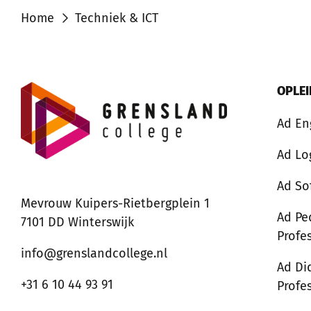
Home
Techniek & ICT
OPLE
Ad En
Ad Lo
Ad So
Mevrouw Kuipers-Rietbergplein 1
Ad Pe
7101 DD Winterswijk
Profe
info@grenslandcollege.nl
Ad Di
+31 6 10 44 93 91
Profe