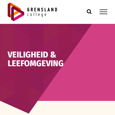
Ga
naar
inhoud
VEILIGHEID &
LEEFOMGEVING