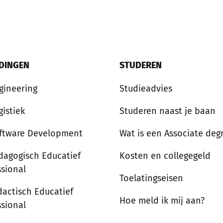
IDINGEN
STUDEREN
gineering
Studieadvies
gistiek
Studeren naast je baan
ftware Development
Wat is een Associate deg
dagogisch Educatief
Kosten en collegegeld
ssional
Toelatingseisen
dactisch Educatief
Hoe meld ik mij aan?
ssional