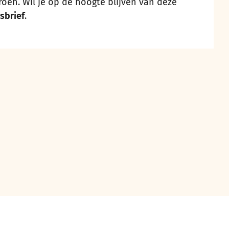
groen. Wil je op de hoogte blijven van deze
sbrief
.