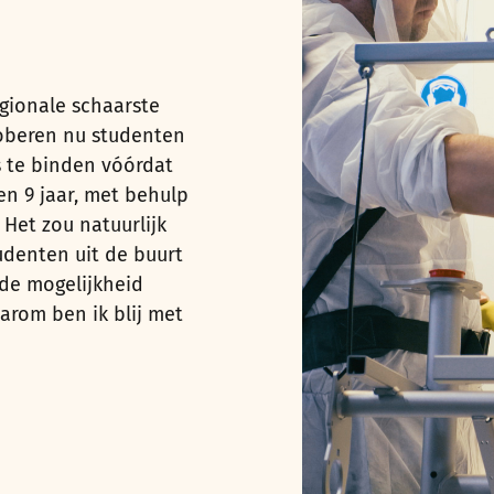
egionale schaarste
oberen nu studenten
s te binden vóórdat
n 9 jaar, met behulp
et zou natuurlijk
udenten uit de buurt
de mogelijkheid
arom ben ik blij met