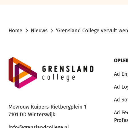
Home
Nieuws
‘Grensland College vervult we
OPLE
Ad En
Ad Lo
Ad So
Mevrouw Kuipers-Rietbergplein 1
Ad Pe
7101 DD Winterswijk
Profe
info@grenslandcollege.nl