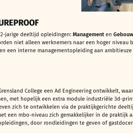
TUREPROOF
2-jarige deeltijd opleidingen:
Management
en
Gebouwg
rden niet alleen werknemers naar een hoger niveau 
 jaren een interne managementopleiding aan ambitieuz
Grensland College een Ad Engineering ontwikkelt, waa
, met hopelijk een extra module industriële 3d-print
even zich te ontwikkelen via de praktijkgerichte deel
t een mbo-niveau zich gemakkelijker in de praktijk a
opleidingen, door rondleidingen te geven of gastdocen