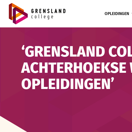
Ga
naar
OPLEIDINGEN
inhoud
‘GRENSLAND CO
ACHTERHOEKSE 
OPLEIDINGEN’