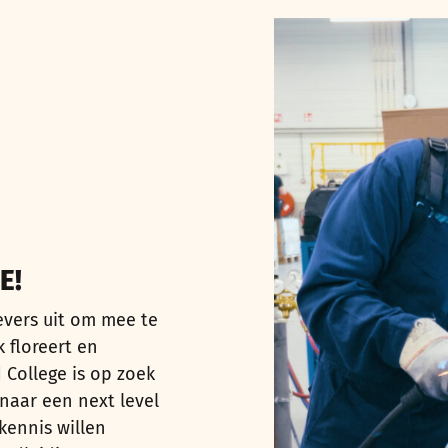
E!
evers uit om mee te
 floreert en
 College is op zoek
aar een next level
kennis willen