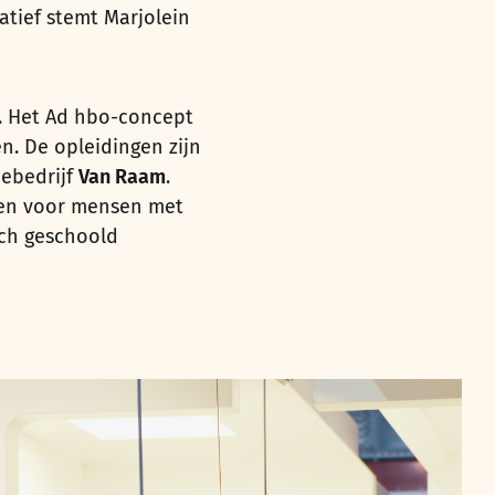
atief stemt Marjolein
t. Het Ad hbo-concept
n. De opleidingen zijn
iebedrijf
Van Raam
.
sen voor mensen met
sch geschoold