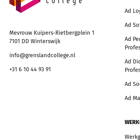
Ad Lo
Ad So
Mevrouw Kuipers-Rietbergplein 1
Ad Pe
7101 DD Winterswijk
Profe
info@grenslandcollege.nl
Ad Di
+31 6 10 44 93 91
Profe
Ad So
Ad M
WERK
Werkg