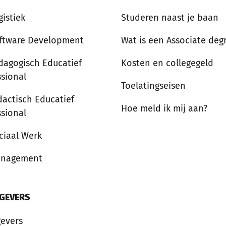
gistiek
Studeren naast je baan
ftware Development
Wat is een Associate deg
dagogisch Educatief
Kosten en collegegeld
ssional
Toelatingseisen
dactisch Educatief
Hoe meld ik mij aan?
ssional
ciaal Werk
anagement
GEVERS
evers