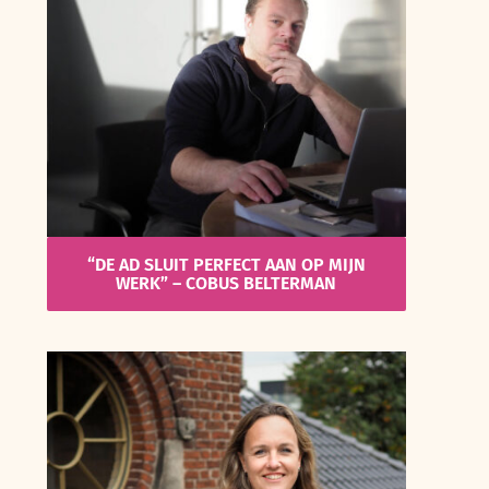
“DE AD SLUIT PERFECT AAN OP MIJN
WERK” – COBUS BELTERMAN