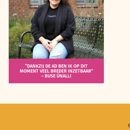
“DANKZIJ DE AD BEN IK OP DIT
MOMENT VEEL BREDER INZETBAAR”
– BUSE ÜNALLI