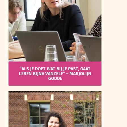
“ALS JE DOET WAT BIJ JE PAST, GAAT
LEREN BIJNA VANZELF” – MARJOLIJN
GÖDDE