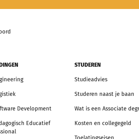
oord
IDINGEN
STUDEREN
gineering
Studieadvies
gistiek
Studeren naast je baan
ftware Development
Wat is een Associate deg
dagogisch Educatief
Kosten en collegegeld
ssional
Toelatingseisen