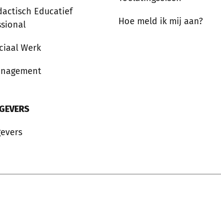
dactisch Educatief
Hoe meld ik mij aan?
ssional
ciaal Werk
anagement
GEVERS
evers