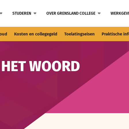
STUDEREN
OVER GRENSLAND COLLEGE
WERKGEV
houd
Kosten en collegegeld
Toelatingseisen
Praktische in
 HET WOORD