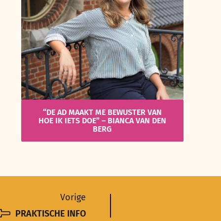
“DE AD MAAKT ME BEWUSTER VAN
HOE IK IETS DOE” – BIANCA VAN DEN
BERG
Vorige
PRAKTISCHE INFO