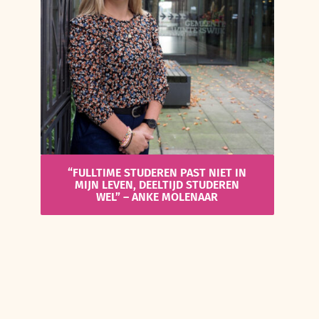
“FULLTIME STUDEREN PAST NIET IN
MIJN LEVEN, DEELTIJD STUDEREN
WEL” – ANKE MOLENAAR