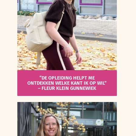
“DE OPLEIDING HELPT ME
ONTDEKKEN WELKE KANT IK OP WIL”
– FLEUR KLEIN GUNNEWIEK