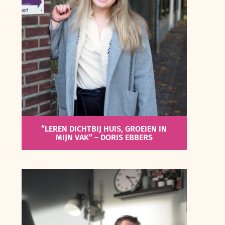
“LEREN DICHTBIJ HUIS, GROEIEN IN
MIJN VAK” – DORIS EBBERS